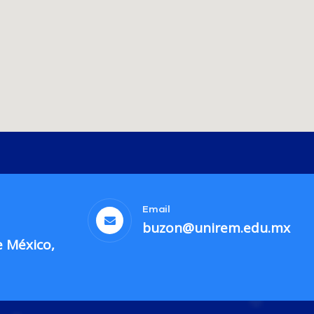
Email
buzon@unirem.edu.mx
e México,