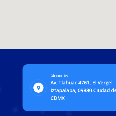
Dirección
Av. Tlahuac 4761, El Vergel,
Iztapalapa, 09880 Ciudad d
CDMX