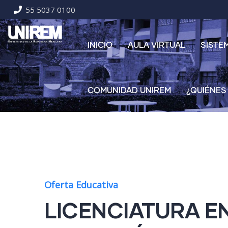
55 5037 0100
INICIO
AULA VIRTUAL
SISTE
COMUNIDAD UNIREM
¿QUIÉNES
Oferta Educativa
LICENCIATURA E