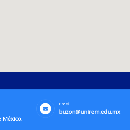
Email
buzon@unirem.edu.mx
e México,