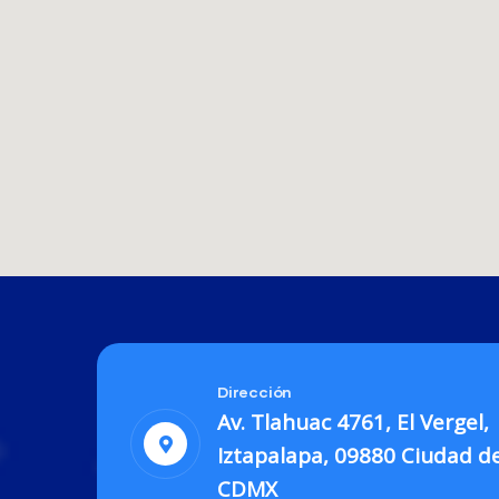
Dirección
Av. Tlahuac 4761, El Vergel,
Iztapalapa, 09880 Ciudad d
CDMX