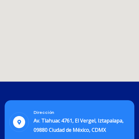
Dirección
Av. Tlahuac 4761, El Vergel, Iztapalapa,
09880 Ciudad de México, CDMX